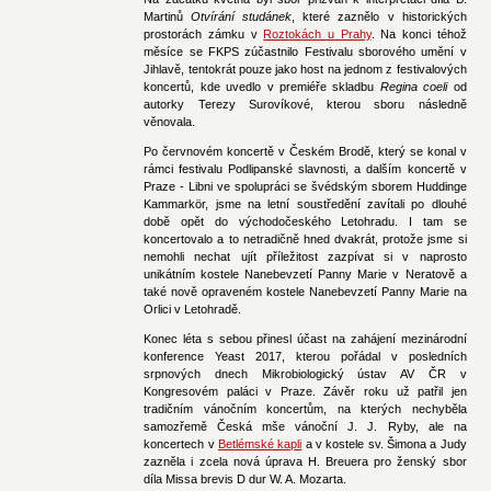
Martinů
Otvírání studánek
, které zaznělo v historických
prostorách zámku v
Roztokách u Prahy
. Na konci téhož
měsíce se FKPS zúčastnilo Festivalu sborového umění v
Jihlavě, tentokrát pouze jako host na jednom z festivalových
koncertů, kde uvedlo v premiéře skladbu
Regina coeli
od
autorky Terezy Surovíkové, kterou sboru následně
věnovala.
Po červnovém koncertě v Českém Brodě, který se konal v
rámci festivalu Podlipanské slavnosti, a dalším koncertě v
Praze - Libni ve spolupráci se švédským sborem Huddinge
Kammarkör, jsme na letní soustředění zavítali po dlouhé
době opět do východočeského Letohradu. I tam se
koncertovalo a to netradičně hned dvakrát, protože jsme si
nemohli nechat ujít příležitost zazpívat si v naprosto
unikátním kostele Nanebevzetí Panny Marie v Neratově a
také nově opraveném kostele Nanebevzetí Panny Marie na
Orlici v Letohradě.
Konec léta s sebou přinesl účast na zahájení mezinárodní
konference Yeast 2017, kterou pořádal v posledních
srpnových dnech Mikrobiologický ústav AV ČR v
Kongresovém paláci v Praze. Závěr roku už patřil jen
tradičním vánočním koncertům, na kterých nechyběla
samozřemě Česká mše vánoční J. J. Ryby, ale na
koncertech v
Betlémské kapli
a v kostele sv. Šimona a Judy
zazněla i zcela nová úprava H. Breuera pro ženský sbor
díla Missa brevis D dur W. A. Mozarta.