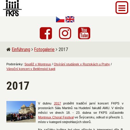
Einführung
Fotogalerie
2017
Podstránky:
Soutěž v Montreux
/
Otvírání studánek v Roztokách u Prahy
/
Vánoční koncert v Betlémské kapli
2017
V dubnu
2017
proběhl tradiční jarní koncert FKPS v
prostorách Sálu Martinů na Hudební fakultě AMU. V témže
měsíci ve dnech 18. - 23. dubna se FKPS zúčastnilo
Montreux Choral Festival
ve Švýcarsku, odkud si přivezlo 1.
místo v kategorii stejnohlasých sborů.
Na začátku května byl sbor přizván k interpretaci díla B.