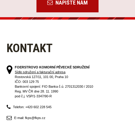
NAPIŠTE NÁM
KONTAKT
FOERSTROVO KOMORNÍ PĚVECKÉ SDRUŽENÍ
Sídlo sdružení a fakturační adresa
Rostovská 127/11, 101 00, Praha 10
IČO: 003 129 75
Bankovní spojení: FIO Banka č.ú. 2701312030 / 2010
Reg. MV ČR dne 28. 11. 1990
pod č.j. VSP/1-3347/90-R
Telefon: +420 602 228 545
E-mail: fkps@fkps.cz