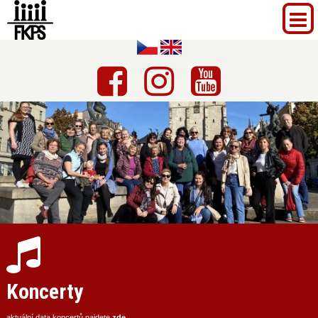
Koncerty
aktuální data koncertů najdete
zde