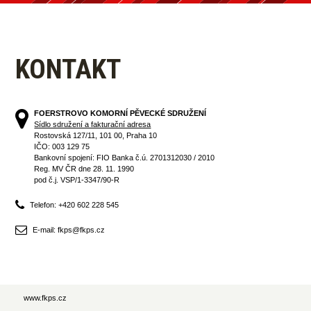
KONTAKT
FOERSTROVO KOMORNÍ PĚVECKÉ SDRUŽENÍ
Sídlo sdružení a fakturační adresa
Rostovská 127/11, 101 00, Praha 10
IČO: 003 129 75
Bankovní spojení: FIO Banka č.ú. 2701312030 / 2010
Reg. MV ČR dne 28. 11. 1990
pod č.j. VSP/1-3347/90-R
Telefon: +420 602 228 545
E-mail: fkps@fkps.cz
www.fkps.cz