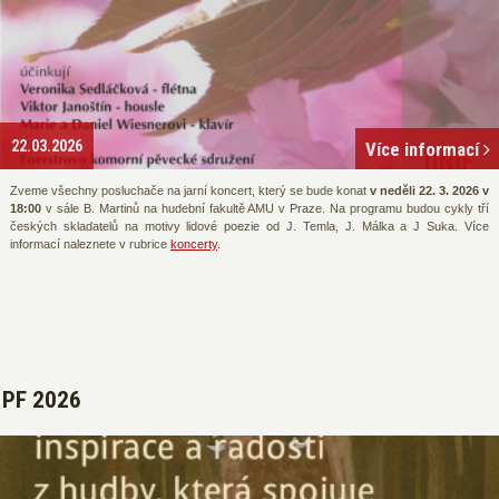
22.03.2026
Více informací
Zveme všechny posluchače na jarní koncert, který se bude konat
v neděli 22. 3. 2026 v
18:00
v sále B. Martinů na hudební fakultě AMU v Praze. Na programu budou cykly tří
českých skladatelů na motivy lidové poezie od J. Temla, J. Málka a J Suka. Více
informací naleznete v rubrice
koncerty
.
PF 2026