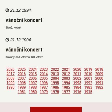
21.12.1994
vánoční koncert
Slaný, kostel
21.12.1994
vánoční koncert
Kralupy nad Vltavou, KD Vltava
2026
2025
2024
2023
2022
2021
2020
2019
2018
2017
2016
2015
2014
2013
2012
2011
2010
2009
2008
2007
2006
2005
2004
2003
2002
2001
2000
1999
1998
1997
1996
1995
1994
1993
1992
1991
1990
1989
1988
1987
1986
1985
1984
1983
1982
1981
1980
1979
1978
1977
1976
1975