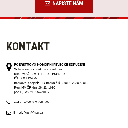
NAPIŠTE NÁM
KONTAKT
FOERSTROVO KOMORNÍ PĚVECKÉ SDRUŽENÍ
Sídlo sdružení a fakturační adresa
Rostovská 127/11, 101 00, Praha 10
IČO: 003 129 75
Bankovní spojení: FIO Banka č.ú. 2701312030 / 2010
Reg. MV ČR dne 28. 11. 1990
pod č.j. VSP/1-3347/90-R
Telefon: +420 602 228 545
E-mail: fkps@fkps.cz