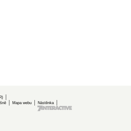
R)
ěšně
Mapa webu
Nástěnka