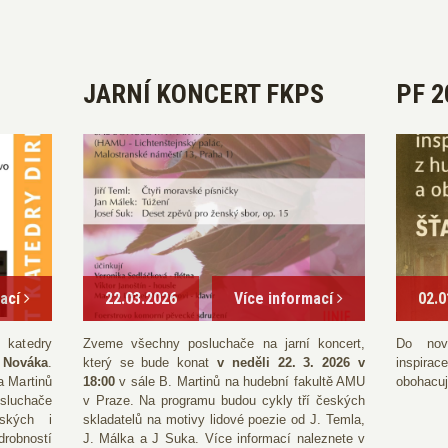
JARNÍ KONCERT FKPS
PF 2
mací
22.03.2026
Více informací
02.0
katedry
Zveme všechny posluchače na jarní koncert,
Do nov
 Nováka
.
který se bude konat
v neděli 22. 3. 2026 v
inspirac
a Martinů
18:00
v sále B. Martinů na hudební fakultě AMU
obohacuj
sluchače
v Praze. Na programu budou cykly tří českých
ských i
skladatelů na motivy lidové poezie od J. Temla,
robností
J. Málka a J Suka. Více informací naleznete v