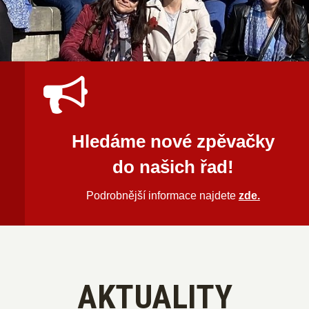
Hledáme nové zpěvačky
do našich řad!
Podrobnější informace najdete
zde.
AKTUALITY