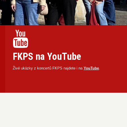
FKPS na YouTube
Živé ukázky z koncertů FKPS najdete i na
YouTube
.