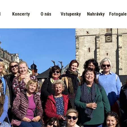
d
Koncerty
O nás
Vstupenky
Nahrávky
Fotogale